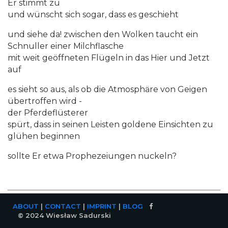
Er stimmt zu
und wünscht sich sogar, dass es geschieht
und siehe da! zwischen den Wolken taucht ein
Schnuller einer Milchflasche
mit weit geöffneten Flügeln in das Hier und Jetzt
auf
es sieht so aus, als ob die Atmosphäre von Geigen
übertroffen wird -
der Pferdeflüsterer
spürt, dass in seinen Leisten goldene Einsichten zu
glühen beginnen
sollte Er etwa Prophezeiungen nuckeln?
ABOUT
|
CONTACT
|
IMPRINT
|
BLOG
© 2024 Wiesław Sadurski